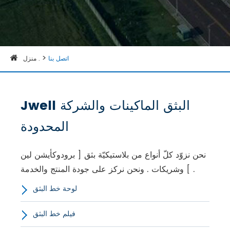
اتصل بنا
منزل .
Jwell البثق الماكينات والشركة
المحدودة
نحن نزوّد كلّ أنواع من بلاستيكيّة بثق [ برودوكأيشن لين
] وشريكات . ونحن نركز على جودة المنتج والخدمة .
لوحة خط البثق
فيلم خط البثق