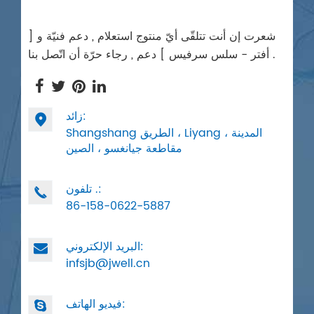
شعرت إن أنت تتلقّى أيّ منتوج استعلام , دعم فنيّة و [
أفتر - سلس سرفيس ] دعم , رجاء حرّة أن اتّصل بنا .
زائد:

Shangshang الطريق ، Liyang المدينة ،
مقاطعة جيانغسو ، الصين
تلفون .:

86-158-0622-5887
البريد الإلكتروني:
infsjb@jwell.cn
فيديو الهاتف: