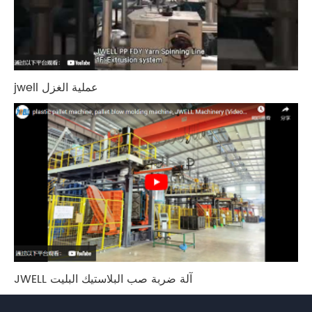
jwell عملية الغزل
JWELL آلة ضربة صب البلاستيك البليت