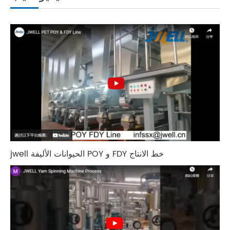
jwell الحيوانات الأليفة POY و FDY خط الانتاج