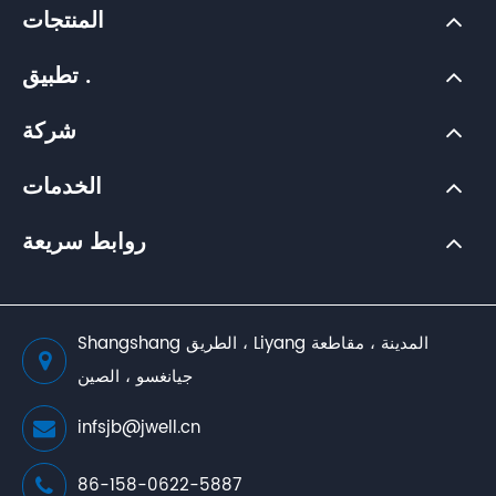
المنتجات
تطبيق .
شركة
الخدمات
روابط سريعة
Shangshang الطريق ، Liyang المدينة ، مقاطعة
جيانغسو ، الصين
infsjb@jwell.cn
86-158-0622-5887