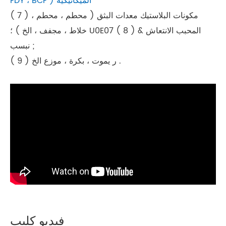
FDY ، BCF ) الميكانيكية
( 7 ) مكونات البلاستيك معدات البثق ( محطم ، محطم ،
خلاط ، مجفف ، الخ ) ؛ U0E07 ( 8 ) المحبب الانتعاش &
نبسب ;
( 9 ) ر يموت ، بكرة ، موزع الخ .
فيديو كليب