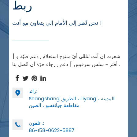
ربط
نحن نّظر إلى الأمام إلى يتعاون مع أنت !
شعرت إن أنت تتلقّى أيّ منتوج استعلام , دعم فنيّة و [
أفتر - سلس سرفيس ] دعم , رجاء حرّة أن اتّصل بنا .
زائد:

Shangshang الطريق ، Liyang المدينة ،
مقاطعة جيانغسو ، الصين
تلفون .:

86-158-0622-5887