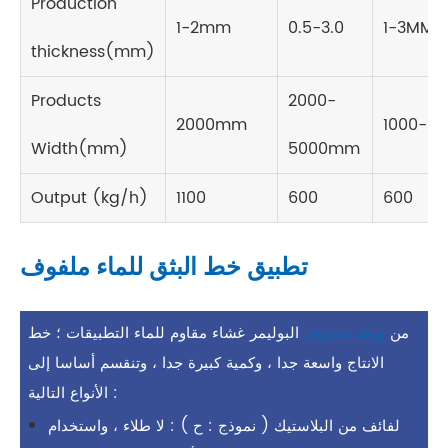
Production
1-2mm
0.5-3.0
1-3MM
thickness(mm)
Products
2000-
2000mm
1000-8
Width(mm)
5000mm
Output (kg/h)
1100
600
600
تطبيق خط البثق للماء ملفوف
من
ورقة مقذوف
البوليمر غشاء مقاوم للماء التطبيقات ؛ خط
الانتاج واسعة جدا ، وكمية كبيرة جدا ، وتنقسم أساسا إلى
الأنواع التالية :
لفائف من البلاستيك ( نموذج : ح ) : لا طلاء ، واستخدام