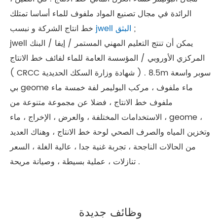
الرائدة في مجال تصنيع المواد ملفوف للماء أساسا تمتلك
خط انتاج الشركة و نبسب ;
jwell البثق
jwell يمكن أن تنتج التعليم المهني المستمر / إيفا / البنك
المركزي الأوروبي / المؤسسة العامة للماء لفائف خط الانتاج
( CRCC شهادة وزارة السكك الحديدية ) . 8.5m سوبر واسعة
بي geome ماء ملفوف ، مركب البوليمر لفة خمسة ماء
ملفوف خط الانتاج ، فضلا عن مجموعة متنوعة من
الاستخدامات المختلفة ، والعرض ، الإخراج ، ماء ، geome ،
وتخزين المياه والصرف الصحي لوحة خط الانتاج ، وهناك العديد
من الحالات الناجحة ، تجربة غنية جدا ، عالية الغلة ، السعر
تنازلات ، عملية بسيطة ، وصيانة مريحة .
وظائف جديدة