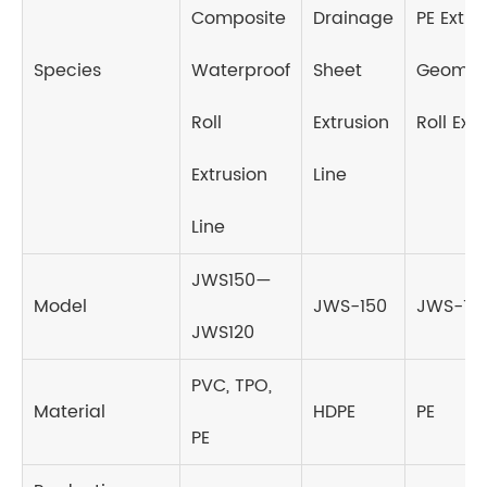
Composite
Drainage
PE Extr
Species
Waterproof
Sheet
Geomem
Roll
Extrusion
Roll Ext
Extrusion
Line
Line
JWS150—
Model
JWS-150
JWS-15
JWS120
PVC, TPO,
Material
HDPE
PE
PE