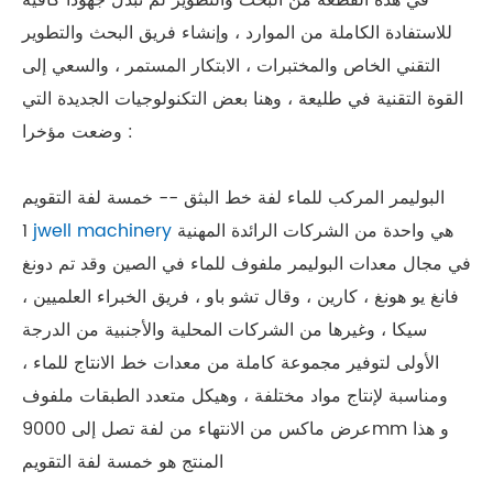
في هذه القطعة من البحث والتطوير لم تبذل جهودا كافية
للاستفادة الكاملة من الموارد ، وإنشاء فريق البحث والتطوير
التقني الخاص والمختبرات ، الابتكار المستمر ، والسعي إلى
القوة التقنية في طليعة ، وهنا بعض التكنولوجيات الجديدة التي
وضعت مؤخرا :
البوليمر المركب للماء لفة خط البثق -- خمسة لفة التقويم
هي واحدة من الشركات الرائدة المهنية
jwell machinery
1
في مجال معدات البوليمر ملفوف للماء في الصين وقد تم دونغ
فانغ يو هونغ ، كارين ، وقال تشو باو ، فريق الخبراء العلميين ،
سيكا ، وغيرها من الشركات المحلية والأجنبية من الدرجة
الأولى لتوفير مجموعة كاملة من معدات خط الانتاج للماء ،
ومناسبة لإنتاج مواد مختلفة ، وهيكل متعدد الطبقات ملفوف
عرض ماكس من الانتهاء من لفة تصل إلى 9000mm و هذا
المنتج هو خمسة لفة التقويم