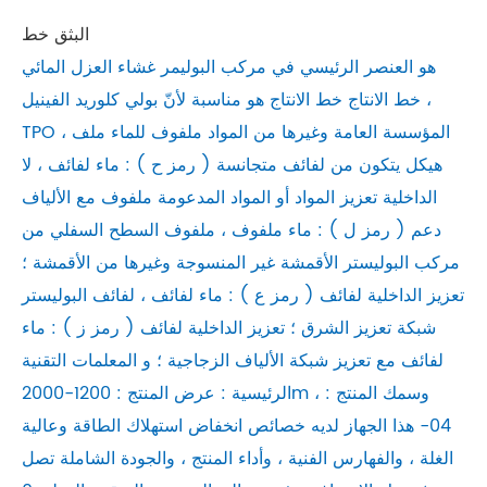
البثق خط
هو العنصر الرئيسي في مركب البوليمر غشاء العزل المائي
خط الانتاج خط الانتاج هو مناسبة لأنّ بولي كلوريد الفينيل ،
TPO ، المؤسسة العامة وغيرها من المواد ملفوف للماء ملف
هيكل يتكون من لفائف متجانسة ( رمز ح ) : ماء لفائف ، لا
الداخلية تعزيز المواد أو المواد المدعومة ملفوف مع الألياف
دعم ( رمز ل ) : ماء ملفوف ، ملفوف السطح السفلي من
مركب البوليستر الأقمشة غير المنسوجة وغيرها من الأقمشة ؛
تعزيز الداخلية لفائف ( رمز ع ) : ماء لفائف ، لفائف البوليستر
شبكة تعزيز الشرق ؛ تعزيز الداخلية لفائف ( رمز ز ) : ماء
لفائف مع تعزيز شبكة الألياف الزجاجية ؛ و المعلمات التقنية
الرئيسية : عرض المنتج : 1200-2000m ، وسمك المنتج :
04- هذا الجهاز لديه خصائص انخفاض استهلاك الطاقة وعالية
الغلة ، والفهارس الفنية ، وأداء المنتج ، والجودة الشاملة تصل