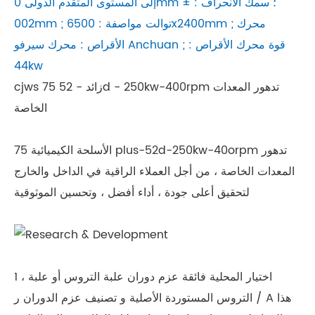
إلى المستوى المتقدم الدولى 0mm ؛ سمك الانحراف : ±
002mm ; توالت مواصفة : 6500x2400mm ; محرك
الأقراص : محرك سيرفو Anchuan ; قوة محرك الأقراص :
44kw
cjws 75 زائد - 52d - 250kw-400rpm تدهور المعدات
الخاصة
الأسلحة الكيميائية 75 plus-52d-250kw-40orpm تدهور
المعدات الخاصة ، من أجل العملاء الراقية في الداخل والخارج
لتحقيق أعلى جودة ، أداء أفضل ، وتحسين الموثوقية
1 ، اختيار المحلية فائقة عزم دوران علبة التروس أو علبة
التروس المستوردة الأصلية و تصنيف عزم الدوران ر / A هذا