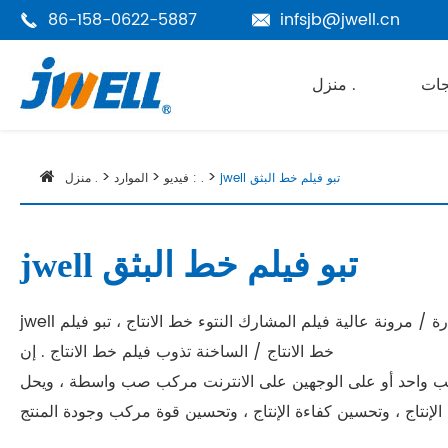
86-158-0622-5887
infsjb@jwell.cn


جات
منزل .
jwell تبو فيلم خط البثق
فيديو : .
الموارد
منزل .
jwell تبو فيلم خط البثق
jwell تبو فيلم خط الانتاج بما في ذلك تبو فيلم مركب صب خط الانتاج ، تبو غير مرئية السيارات خط الانتاج ، تبو ارتفاع وانخفاض درجة الحرارة / مرونة عالية فيلم المشارك النتوء خط الانتاج ، تبو فيلم
خط الانتاج / الساخنة تذوب فيلم خط الانتاج . إن
 جانب واحد أو على الوجهين على الانترنت مركب صب واسطة ، ويحل