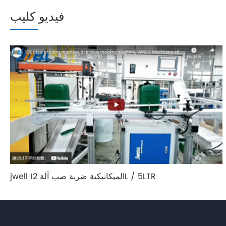
فيديو كليب
jwell الميكانيكية ضربة صب آلة 12L / 5LTR