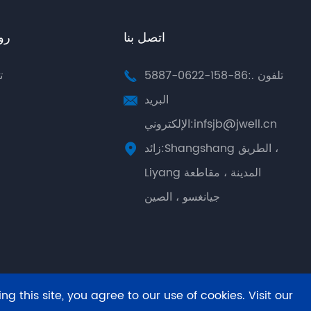
اتصل بنا
رو
تلفون .:86-158-0622-5887
ت

البريد

الإلكتروني:infsjb@jwell.cn
زائد:Shangshang الطريق ،

Liyang المدينة ، مقاطعة
جيانغسو ، الصين
g this site, you agree to our use of cookies. Visit our