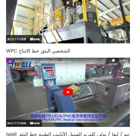
WPC الشخصي البثق خط الانتاج
jwell تبو / إيفا / بولي كلوريد الفينيل الأنابيب الطبية خط البثق