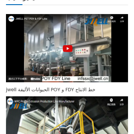
jwell الحيوانات الأليفة POY و FDY خط الانتاج