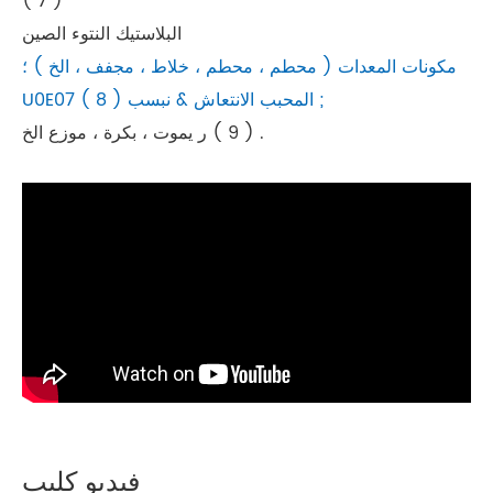
( 7 )
البلاستيك النتوء الصين
مكونات المعدات ( محطم ، محطم ، خلاط ، مجفف ، الخ ) ؛
U0E07 ( 8 ) المحبب الانتعاش & نبسب ;
( 9 ) ر يموت ، بكرة ، موزع الخ .
فيديو كليب