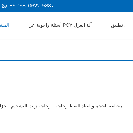
86-158-0622-5887
تطبيق .
أسئلة وأجوبة عن POY آلة الغزل
المنت
5 لتر ضربة صب آلة مناسبة لأنّ إنتاج 1-5L مختلفة الحجم والعتاد النفط زجاجة ، زجاجة زيت التشحيم ، خزان مياه التبريد ، الخ .