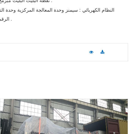
نقطة البليت البليت مبرمج و تعتمد على تصميم خاص مستقل وحدة الطاقة الهيدروليكية للتحكم في حركة الاسطوانة ، وبالتالي فإن نموذج المنفعة عالية الدقة .
الرقمي / سيمنز التناظرية وحدة الانتاج / ميتسوبيشي وحدة المعالجة المركزية / شركة العاكس سرعة السيطرة / شنايدر إلكتريك وحدة .