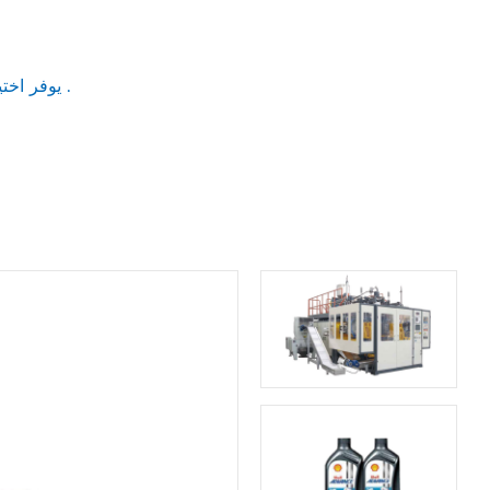
يوفر اختياري على الانترنت التلقائي التفريغ ، على الانترنت نقل النفايات ، على الانترنت تسليم المنتج النهائي .