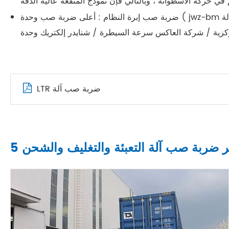
ضربة صب إبرة النظام : أعلى ضربة صب وحدة ( jwz-bm المستمر ضربة صب آلة ) النظام الكهربائي : سيمنز وحدة المعالجة المركزية وحدة التحكم في درجة الحرارة / سيمنز وحدة الانتاج
LTR ضربة صب آلة
لتر ضربة صب آلة التعبئة والتغليف والشحن