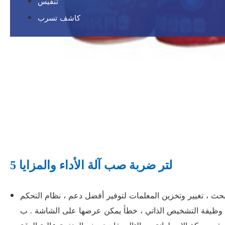
تنفيس
كاشف تسرب
5 لتر ضربة صب آلة الأداء والمزايا
حث ، تغيير وتخزين المعلمات لتوفير أفضل دعم ، نظام التحكم
التشخيص الذاتي ، خطأ يمكن عرضها على الشاشة . ب R النمساوية واجهة الإنسان والآلة و parison المبرمجين يمكن تعديلها في 300 نقطة . البليت البليت نظام مراقبة يعتمد على 100