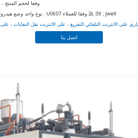
وفقا لحجم المنتج ، 5 لتر
المواد ، jw-db نوع واحد وضع هيدروليكي فلتر الشاشة مبادل حراري يمكن اختيارها . U0E07 وفقا للعملاء 訙 39 ; jwell
اتصل بنا