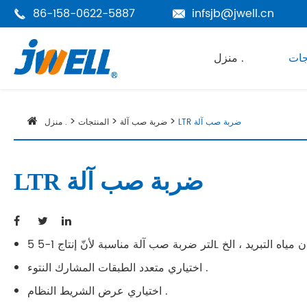
86-158-0622-5887
infsjb@jwell.cn


جات
منزل .
LTR ضربة صب آلة
ضربة صب آلة
المنتجات
منزل .
LTR ضربة صب آلة
اختياري متعدد الطبقات المشارك النتوء .
اختياري عرض الشريط النظام .