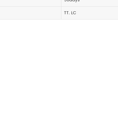
90days
TT. LC