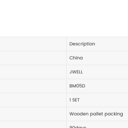
Description
China
JWELL
BM05D
1 SET
Wooden pallet packing