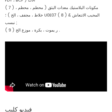
FDY ، BCF ) آلات
( 7 ) مكونات البلاستيك معدات البثق ( محطم ، محطم ،
خلاط ، مجفف ، الخ ) ؛ U0E07 ( 8 ) المحبب الانتعاش &
نبسب ;
( 9 ) ر يموت ، بكرة ، موزع الخ .
فيديو كليب