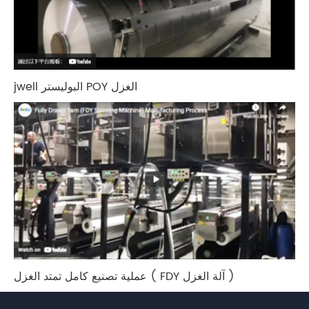
jwell البوليستر POY الغزل
عملية تصنيع كامل تمتد الغزل ( FDY آلة الغزل )