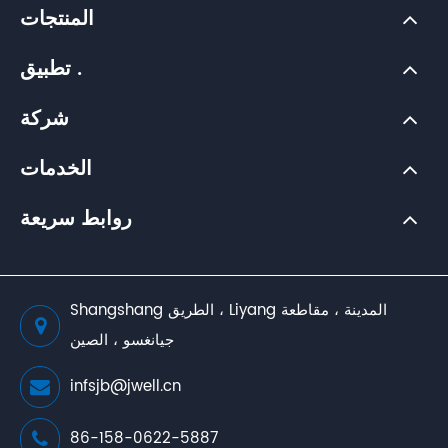
المنتجات
تطبيق .
شركة
الخدمات
روابط سريعة
Shangshang الطريق ، Liyang المدينة ، مقاطعة
جيانغسو ، الصين
infsjb@jwell.cn
86-158-0622-5887